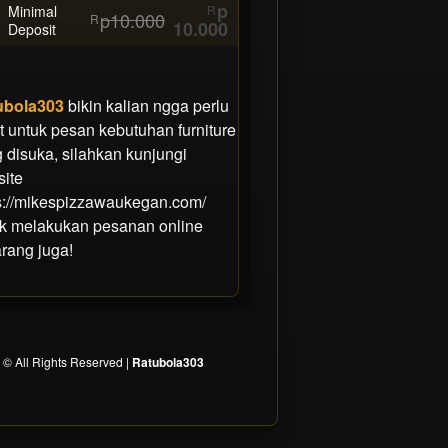
e total price includes the item price and a
p
Minimal
R
p10.000
R
yer fee.
10.000
Deposit
nse
ubola303
bikin kalian ngga perlu
ls
t untuk pesan kebutuhan furniture
 disuka, silahkan kunjungi
ite
s://mikespizzawaukegan.com/
k melakukan pesanan online
rang juga!
© All Rights Reserved |
Ratubola303