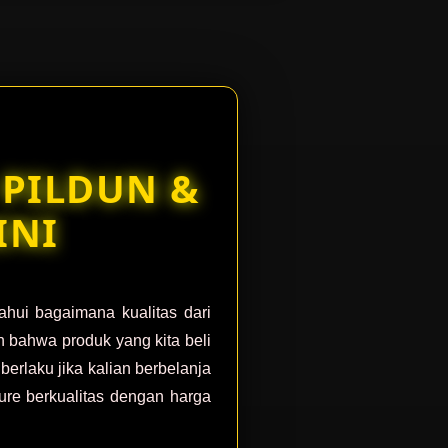
 PILDUN &
INI
ahui bagaimana kualitas dari
an bahwa produk yang kita beli
berlaku jika kalian berbelanja
ture berkualitas dengan harga