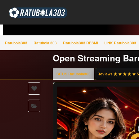
Ope
Ratubola303
Ratubola 303
Ratubola303 RESMI
LINK Ratubola303
Open Streaming Bare
SITUS Ratubola303
Reviews
5