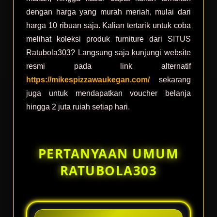
dengan harga yang murah meriah, mulai dari
harga 10 ribuan saja. Kalian tertarik untuk coba
melihat koleksi produk furniture dari SITUS
Ratubola303? Langsung saja kunjungi website
resmi pada link alternatif
https://mikespizzawaukegan.com/
sekarang
juga untuk mendapatkan voucher belanja
hingga 2 juta ruiah setiap hari.
PERTANYAAN UMUM
RATUBOLA303