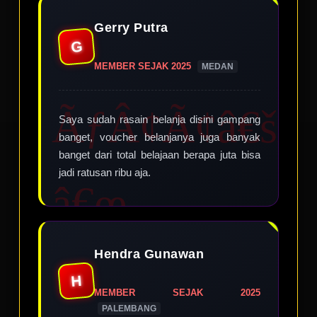
Gerry Putra
G
MEMBER SEJAK 2025
MEDAN
Saya sudah rasain belanja disini gampang
banget, voucher belanjanya juga banyak
banget dari total belajaan berapa juta bisa
jadi ratusan ribu aja.
Hendra Gunawan
H
MEMBER SEJAK 2025
PALEMBANG