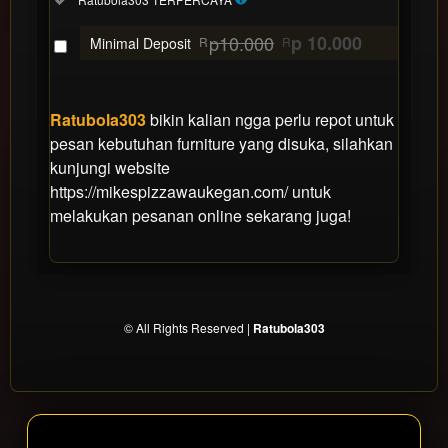
88
$
p10.000
p 10.000
Use, by
Minimal Deposit
R
R
you or
one
client, in
Ratubola303
bikin kalian ngga perlu repot untuk
a single
pesan kebutuhan furniture yang disuka, silahkan
end
kunjungi website
product
which
https://mikespizzawaukegan.com/ untuk
end
melakukan pesanan online sekarang juga!
users
are not
charged
for. The
total
© All Rights Reserved |
Ratubola303
price
includes
the item
price
and a
buyer