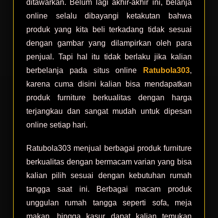
ditawarkan. Belum lagi akhir-akhir ini, belanja
online selalu dibayangi ketakutan bahwa
produk yang kita beli terkadang tidak sesuai
dengan gambar yang dilampirkan oleh para
penjual. Tapi hal itu tidak berlaku jika kalian
berbelanja pada situs online
Ratubola303
,
karena cuma disini kalian bisa mendapatkan
produk furniture berkualitas dengan harga
terjangkau dan sangat mudah untuk dipesan
online setiap hari.
Ratubola303 menjual berbagai produk furniture
berkualitas dengan bermacam varian yang bisa
kalian pilih sesuai dengan kebutuhan rumah
tangga saat ini. Berbagai macam produk
unggulan rumah tangga seperti sofa, meja
makan, hingga kasur dapat kalian temukan