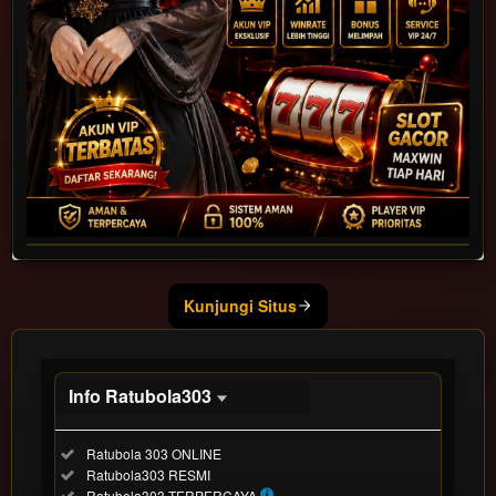
Show More
Kunjungi Situs
Info Ratubola303
Informasi
Included:
Ratubola 303 ONLINE
Ratubola303
Included:
Ratubola303 RESMI
SELECTED
Included:
Ratubola303 TERPERCAYA