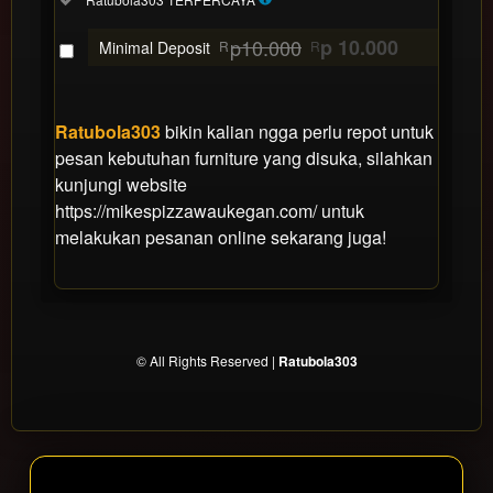
88
$
p10.000
p 10.000
Use, by
Minimal Deposit
R
R
you or
one
client, in
Ratubola303
bikin kalian ngga perlu repot untuk
a single
pesan kebutuhan furniture yang disuka, silahkan
end
kunjungi website
product
which
https://mikespizzawaukegan.com/ untuk
end
melakukan pesanan online sekarang juga!
users
are not
charged
for. The
total
© All Rights Reserved |
Ratubola303
price
includes
the item
price
and a
buyer