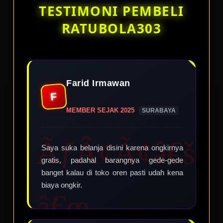
kursi modern dengan konsep
TESTIMONI PEMBELI
mediteranian.
RATUBOLA303
Farid Irmawan
F
MEMBER SEJAK 2025
SURABAYA
Saya suka belanja disini karena ongkirnya
gratis, padahal barangnya gede-gede
banget kalau di toko oren pasti udah kena
biaya ongkir.